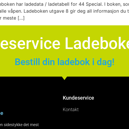
boken har ladedata / ladetabell for 44 Special. I boken, so
t alle våpen. Ladeboken utgave 8 gir deg all informasjon du 
er meste […]
eservice Ladebok
Bestill din ladebok i dag!
Kundeservice
Kontakt
ne
n sidestykke det mest