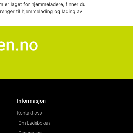
m er laget for hjemmeladere, finner du
trenger til hjemmelading og lading av
en.no
Informasjon
Kontakt oss
Om Ladeboken